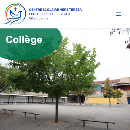
Skip
CENTRE SCOLAIRE MÈRE TERESA
to
ÉCOLE - COLLÈGE - SEGPA
Toggl
content
Villeurbanne
Navig
Collège
INSCRIPTIONS
ÉTABLISSEMENT
PASTORALE
ÉCOLE
COLLÈGE