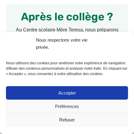
Après le collège ?
Au Centre scolaire Mère Teresa, nous préparons
chaque élève à poursuivre sa scolarité dans les
Nous respectons votre vie
meilleures conditions, même au-delà du collège.
privée.
Découvrez les parcours variés et réussis de nos
anciens élèves, les accompagnements mis en
Nous utilisons des cookies pour améliorer votre expérience de navigation,
place pour les aider à construire leur avenir, et les
diffuser des contenus personnalisés et analyser notre trafic. En cliquant sur
« Accepter », vous consentez à notre utilisation des cookies.
établissements partenaires vers lesquels ils se
dirigent.
Accepter
EN SAVOIR PLUS
Préférences
Refuser